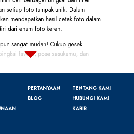
lih dari berbagai bingkai dan filter
n setiap foto tampak unik. Dalam
kan mendapatkan hasil cetak foto dalam
iri dari enam foto keren.
pun sangat mudah! Cukup gesek
bingkai favorit, pose sesukamu, dan
tak siap untuk Anda bawa pulang. Ini
purna untuk mengabadikan momen-momen
Timezone. Jangan lewatkan keseruannya
PERTANYAAN
TENTANG KAMI
Timezone Klaten Plaza dan ciptakan
BLOG
HUBUNGI KAMI
alu dikenang!
UNAAN
KARIR