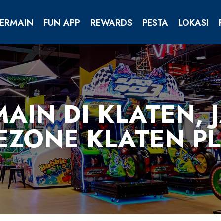
ERMAIN
FUN APP
REWARDS
PESTA
LOKASI
IN DI KLATEN, 
EZONE KLATEN P