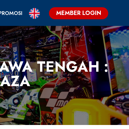
MEMBER LOGIN
PROMOSI
JAWA TENGAH :
LAZA