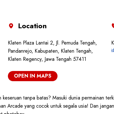
Location
Klaten Plaza Lantai 2, Jl. Pemuda Tengah,
K
i
Pandanrejo, Kabupaten, Klaten Tengah,
Klaten Regency, Jawa Tengah 57411
OPEN IN MAPS
eseruan tanpa batas? Masuki dunia permainan terkin
nan Arcade yang cocok untuk segala usia! Dan jang