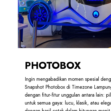
berbagai permainan yang membawa kecer
PHOTOBOX
Ingin mengabadikan momen spesial denga
Snapshot Photobox di Timezone Lampung
dengan fitur-fitur unggulan antara lain: pi
untuk semua gaya: lucu, klasik, atau ele
dengan hasil cetak dalam hitungan menit