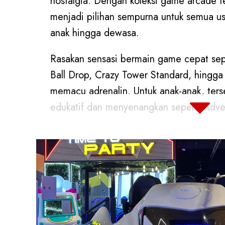
nostalgia. Dengan koleksi game arcade te
menjadi pilihan sempurna untuk semua usi
anak hingga dewasa.
Rasakan sensasi bermain game cepat sepe
Ball Drop, Crazy Tower Standard, hingg
memacu adrenalin. Untuk anak-anak, ter
edukatif dan menyenangkan seperti Adve
Star, Hungry Chickens, Indiana Driving, 
Timezone Lampung City tidak hanya seka
tetapi juga ruang berkumpul yang menya
teman-teman. Setiap kunjungan menjadi
menciptakan momen kebahagiaan yang a
Rencanakan kunjungan Anda sekarang jug