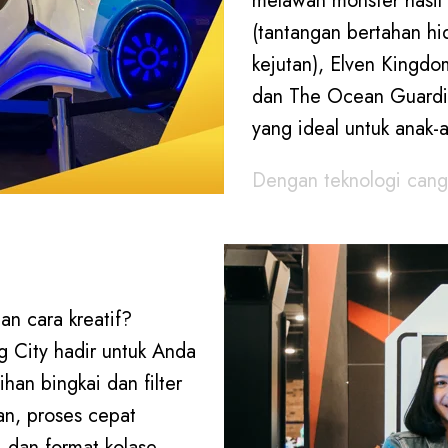
melawan monster hasil 
iaan tanpa batas!
(tantangan bertahan h
kejutan), Elven Kingdom
dan The Ocean Guardia
yang ideal untuk anak-a
Dengan teknologi cang
guncangan, dan tombol 
menghadirkan sensasi
Timezone Lampung Cit
untuk memacu adrenali
n cara kreatif?
 City hadir untuk Anda
lihan bingkai dan filter
gan, proses cepat
, dan format kolase