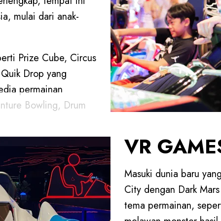
rlengkap, tempat ini
a, mulai dari anak-
rti Prize Cube, Circus
a Quik Drop yang
sedia permainan
nture Bowling, Drum
dan masih banyak lagi.
VR GAME
dar tempat bermain,
tukan keluarga dan
Masuki dunia baru yan
 kesempatan
City dengan Dark Mars
badi.
tema permainan, seperti
a dan nikmati