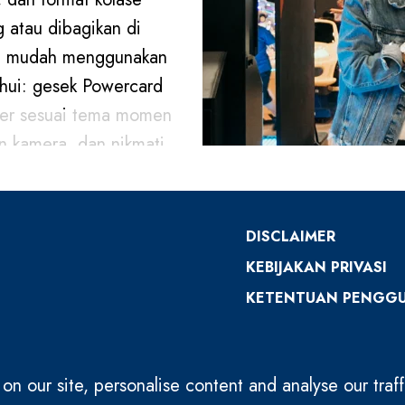
 atau dibagikan di
cara mudah menggunakan
hui: gesek Powercard
lter sesuai tema momen
n kamera, dan nikmati
u.
urna untuk menangkap
DISCLAIMER
pontan hingga momen
KEBIJAKAN PRIVASI
di kenangan berharga
KETENTUAN PENGG
 Lampung City.
 kenangan tak
enyum setiap saat!
 our site, personalise content and analyse our traff