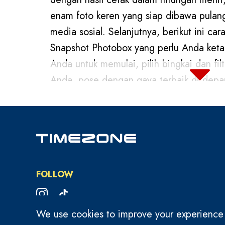
enam foto keren yang siap dibawa pulang
media sosial. Selanjutnya, berikut ini 
Snapshot Photobox yang perlu Anda keta
Anda untuk memulai, pilih bingkai dan fi
Anda, pose dengan gaya terbaik di depa
hasil foto berkualitas tinggi yang memuka
Snapshot Photobox adalah pilihan semp
momen kebersamaan, mulai dari tawa s
kehangatan keluarga. Setiap foto menja
dari pengalaman seru Anda di Timezone
FOLLOW
Kunjungi sekarang juga dan bawa pulang
terlupakan yang akan membuat Anda ters
We use cookies to improve your experience on