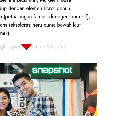
senjata biokimia), Murder House
idup dengan elemen horor penuh
 (petualangan fantasi di negeri para elf),
ns (eksplorasi seru dunia bawah laut
nak).
gih seperti kacamata VR, efek
interaktif, setiap permainan
 nyata yang mendebarkan. VR Games di
y adalah pengalaman yang wajib dicoba
n Anda!