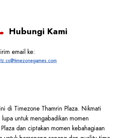
Hubungi Kami
irim email ke:
dtz.cs@timezonegames.com
ni di Timezone Thamrin Plaza. Nikmati
an lupa untuk mengabadikan momen
n Plaza dan ciptakan momen kebahagiaan