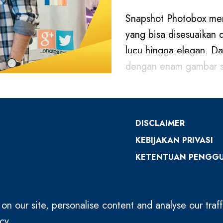
Snapshot Photobox men
yang bisa disesuaikan
lucu hingga elegan. Da
dengan enam gambar s
bagikan di media sosi
Powercard Anda untuk me
berpose dengan gaya te
DISCLAIMER
Snapshot bekerja menci
KEBIJAKAN PRIVASI
Snapshot Photobox men
KETENTUAN PENGG
mengabadikan momen b
pasangan. Mulai dari 
kebersamaan, setiap f
 our site, personalise content and analyse our traff
dapat dikenang selama
cy.