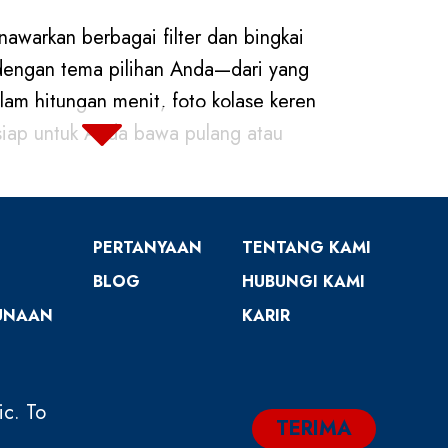
awarkan berbagai filter dan bingkai
 dengan tema pilihan Anda—dari yang
lam hitungan menit, foto kolase keren
iap untuk Anda bawa pulang atau
al. Caranya pun cukup mudah: gesek
mulai, pilih filter dan bingkai favorit,
rbaik Anda, lalu biarkan teknologi
PERTANYAAN
TENTANG KAMI
ptakan foto berkualitas tinggi.
BLOG
HUBUNGI KAMI
jadi pilihan sempurna untuk
UNAAN
KARIR
ersama keluarga, teman, atau
tawa spontan hingga kehangatan
oto akan menjadi memori indah yang
ic. To
TERIMA
nya.