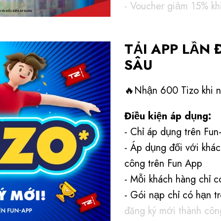
- Voucher giảm 15%​ kh
- Voucher giảm 20% khi
TẢI APP LẦN
Số lượng voucher là có
SÂU
sớm khi hết số lượng.
Điều khoản sử dụng 
🔥Nhận 600 Tizo khi 
- Quy đổi voucher tại 
Điều kiện áp dụng:
Aeon Mall Hà Đông và 
- Chỉ áp dụng trên Fu
- Voucher có hạn sử d
- Áp dụng đối với khác
- Voucher có giá trị quy
công trên Fun App
- Voucher không có giá
- Mỗi khách hàng chỉ c
thành tiền mặt.
- Gói nạp chỉ có hạn t
- Timezone có quyền th
đăng ký mới thành côn
trong trường hợp phát 