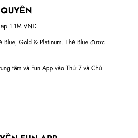
 trị chuyển nhượng và không quy đổi
 QUYỀN
u hồi voucher và giá trị của voucher
 nạp 1.1M VND
hiện gian lận hoặc sự cố kỹ thuật.
y ra tranh chấp, Timezone Vietnam có
ẻ Blue, Gold & Platinum. Thẻ Blue được
h cuối cùng.
 trung tâm và Fun App vào Thứ 7 và Chủ