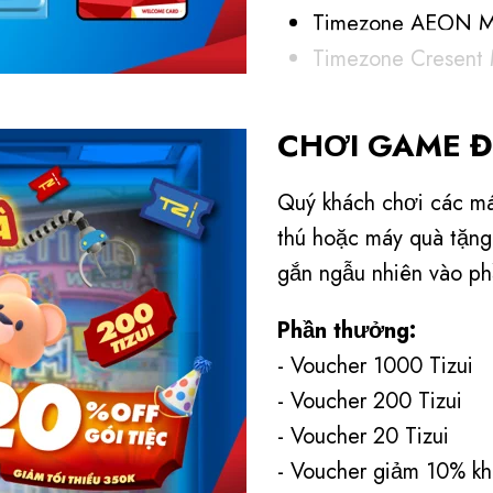
Timezone AEON Mal
Timezone Cresent 
Timezone Estella P
Timezone Hanoi C
CHƠI GAME 
Timezone LOTTE 
Timezone Parc Mal
Quý khách chơi các má
Timezone Vincom 
thú hoặc máy quà tặng
Timezone SC VivoC
gắn ngẫu nhiên vào p
Phần thưởng:
⏰Thời gian:
10.06.20
- Voucher 10
- Voucher 20
- Voucher 20 Tizui​
- Voucher giảm 10%​ kh