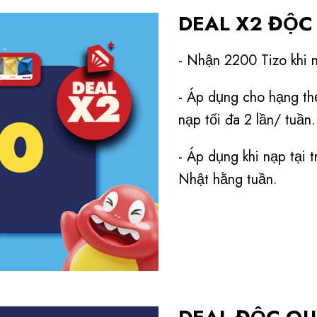
- Voucher không có giá
DEAL X2 ĐỘC
thành tiền mặt.
- Timezone có quyền th
- Nhận 2200 Tizo khi
trong trường hợp phát 
- Trong trường hợp xả
- Áp dụng cho hạng th
quyền đưa ra quyết địn
nạp tối đa 2 lần/ tuần.
- Áp dụng khi nạp tại
Nhật hằng tuần.