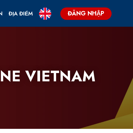
ĐĂNG NHẬP
N
ĐỊA ĐIỂM
ONE VIETNAM