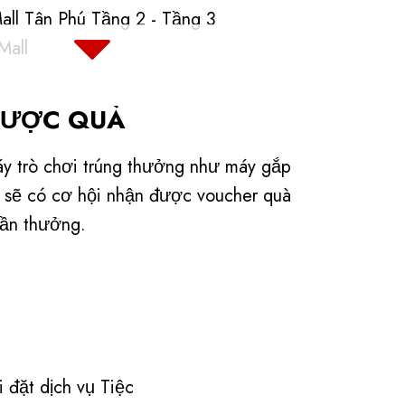
l Tân Phú Tầng 2 - Tầng 3
Mall
lace
entre
ĐƯỢC QUÀ
MART Cần Thơ
l
y trò chơi trúng thưởng như máy gắp
Đồng Khởi
 sẽ có cơ hội nhận được voucher quà
ity
hần thưởng.
26 cho đến khi hết quà.
00 Tizui​
0 Tizui​
i đặt dịch vụ Tiệc