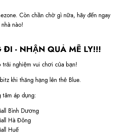
imezone. Còn chần chờ gì nữa, hãy đến ngay
ề nhà nào!
I - NHẬN QUÀ MÊ LY!!!
 trải nghiệm vui chơi của bạn!
itz khi thăng hạng lên thẻ Blue.
g tâm áp dụng:
ll Bình Dương
all Hà Đông
all Huế