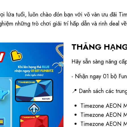
mọi lứa tuổi, luôn chào đón bạn với vô vàn ưu đãi T
ghiệm những trò chơi giải trí hấp dẫn và rinh deal v
THĂNG HẠNG Đ
Hãy sẵn sàng nâng cấp
- Nhận ngay 01 bộ Funb
📍 Danh sách các trun
Timezone AEON Ma
Timezone AEON M
Timezone AEON M