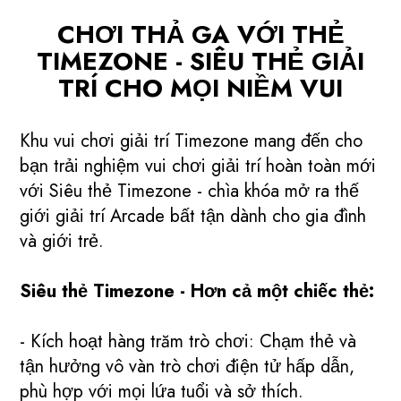
CHƠI THẢ GA VỚI THẺ
TIMEZONE - SIÊU THẺ GIẢI
TRÍ CHO MỌI NIỀM VUI
Khu vui chơi giải trí Timezone mang đến cho
bạn trải nghiệm vui chơi giải trí hoàn toàn mới
với Siêu thẻ Timezone - chìa khóa mở ra thế
giới giải trí Arcade bất tận dành cho gia đình
và giới trẻ.
Siêu thẻ Timezone - Hơn cả một chiếc thẻ:
- Kích hoạt hàng trăm trò chơi: Chạm thẻ và
tận hưởng vô vàn trò chơi điện tử hấp dẫn,
phù hợp với mọi lứa tuổi và sở thích.