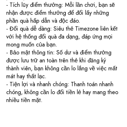
- Tích lũy điểm thưởng: Mỗi lần chơi, bạn sẽ
nhận được điểm thưởng để đổi lấy những
phần quà hấp dẫn và độc đáo.
- Đổi quà dễ dàng: Siêu thẻ Timezone liên kết
với hệ thống đổi quà đa dạng, đáp ứng mọi
mong muốn của bạn.
- Bảo mật thông tin: Số dư và điểm thưởng
được lưu trữ an toàn trên thẻ khi đăng ký
thành viên, bạn không cần lo lắng về việc mất
mát hay thất lạc.
- Tiện lợi và nhanh chóng: Thanh toán nhanh
chóng, không cần lo đổi tiền lẻ hay mang theo
nhiều tiền mặt.
Ưu Đãi Mới
Chi nhánh
Tiệc & Sự Kiện
Play