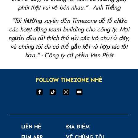
phút thật vui vẻ bên nhau." - Anh Thắng
"Tôi thường xuyên đến Timezone để tổ chức
các hoạt động team building cho công ty. Mọi
người đều rất thích thú với các trò chơi ở đây,
và chúng tôi đã có thể gắn kết và hợp tác tốt
hơn." - Công ty cổ phần Vạn Phát
FOLLOW TIMEZONE NHÉ
LIÊN HỆ
ÐỊA ÐIỂM
FUN APP
VỀ CHÚNG TÔI