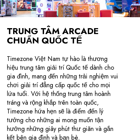
TRUNG TÂM ARCADE
CHUẨN QUỐC TẾ
Timezone Việt Nam tự hào là thương
hiệu trung tâm giải trí Quốc tế dành cho
gia đình
, mang đến những trải nghiệm vui
chơi giải trí đẳng cấp quốc tế cho mọi
lứa tuổi. Với hệ thống trung tâm hoành
tráng và rộng khắp trên toàn quốc,
Timezone hứa hẹn sẽ là điểm đến lý
tưởng cho những ai mong muốn tận
hưởng những giây phút thư giãn và gắn
kết bên gia đình và bạn bè.