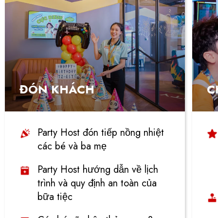
ĐÓN KHÁCH
C
Party Host đón tiếp nồng nhiệt
các bé và ba mẹ
Party Host hướng dẫn về lịch
trình và quy định an toàn của
bữa tiệc