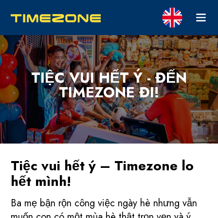
TIỆC VUI HẾT Ý - ĐẾN
TIMEZONE ĐI!
Tiệc vui hết ý – Timezone lo
hết mình!
Ba mẹ bận rộn công việc ngày hè nhưng vẫn
muốn con có một mùa hè thật trọn vẹn và ý