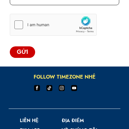
GỬI
FOLLOW TIMEZONE NHÉ
LIÊN HỆ
ÐỊA ÐIỂM