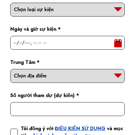
Ngày và giờ sự kiện *
Trung Tâm *
Số người tham dự (dự kiến) *
Tôi đồng ý với
ĐIỀU KIỆN SỬ DỤNG
và mục