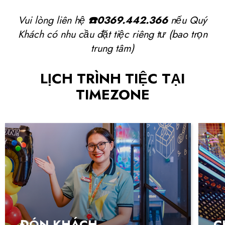
Vui lòng liên hệ
☎️0369.442.366
nếu Quý
Khách có nhu cầu đặt tiệc riêng tư (bao trọn
trung tâm)
LỊCH TRÌNH TIỆC TẠI
TIMEZONE
ĐÓN KHÁCH
C