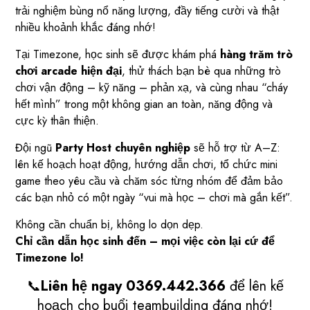
trải nghiệm bùng nổ năng lượng, đầy tiếng cười và thật
nhiều khoảnh khắc đáng nhớ!
Tại Timezone, học sinh sẽ được khám phá
hàng trăm trò
chơi arcade hiện đại
, thử thách bạn bè qua những trò
chơi vận động – kỹ năng – phản xạ, và cùng nhau “cháy
hết mình” trong một không gian an toàn, năng động và
cực kỳ thân thiện.
Đội ngũ
Party Host chuyên nghiệp
sẽ hỗ trợ từ A–Z:
lên kế hoạch hoạt động, hướng dẫn chơi, tổ chức mini
game theo yêu cầu và chăm sóc từng nhóm để đảm bảo
các bạn nhỏ có một ngày “vui mà học – chơi mà gắn kết”.
Không cần chuẩn bị, không lo dọn dẹp.
Chỉ cần dẫn học sinh đến – mọi việc còn lại cứ để
Timezone lo!
📞
Liên hệ ngay 0369.442.366
để lên kế
hoạch cho buổi teambuilding đáng nhớ!