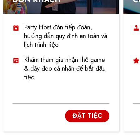
Party Host đón tiếp đoàn,
hướng dẫn quy định an toàn và
lịch trình tiệc
Khám tham gia nhận thẻ game
& dây đeo cá nhân để bắt đầu
tiệc
ĐẶT TIỆC