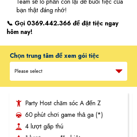
Team sẽ lo phần còn lại để buổi tiệc của
bạn thật đáng nhớ!
📞 Gọi 0369.442.366 để đặt tiệc ngay
hôm nay!
Chọn trung tâm để xem gói tiệc
Please select
TEAM VUI THẢ GA
Party Host chăm sóc A đến Z
60 phút chơi game thả ga (*)
4 lượt gắp thú