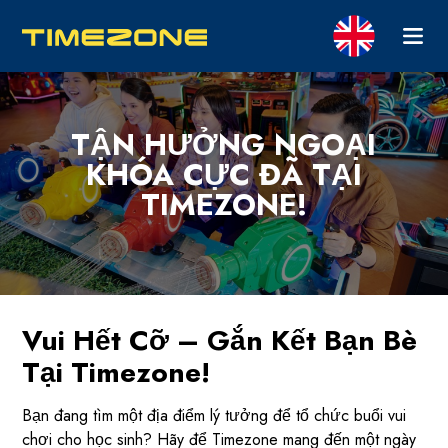
TẬN HƯỞNG NGOẠI
KHÓA CỰC ĐÃ TẠI
TIMEZONE!
Vui Hết Cỡ – Gắn Kết Bạn Bè
Tại Timezone!
Bạn đang tìm một địa điểm lý tưởng để tổ chức buổi vui
chơi cho học sinh? Hãy để Timezone mang đến một ngày