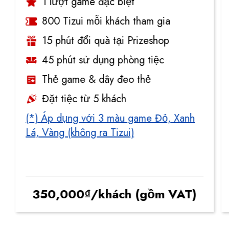
1 lượt game đặc biệt
800 Tizui mỗi khách tham gia
15 phút đổi quà tại Prizeshop
45 phút sử dụng phòng tiệc
Thẻ game & dây đeo thẻ
Đặt tiệc từ 5 khách
(*) Áp dụng với 3 màu game Đỏ, Xanh
Lá, Vàng (không ra Tizui)
350,000₫/khách (gồm VAT)