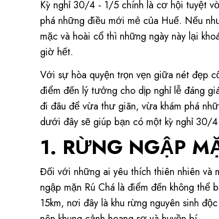
Kỳ nghỉ 30/4 - 1/5 chính là cơ hội tuyệt 
phá những điều mới mẻ của Huế. Nếu như
mặc và hoài cổ thì những ngày này lại kh
giờ hết.
Với sự hòa quyện trọn vẹn giữa nét đẹp cổ 
điểm đến lý tưởng cho dịp nghỉ lễ đáng g
đi đâu để vừa thư giãn, vừa khám phá nhữ
dưới đây sẽ giúp bạn có một kỳ nghỉ 30/4
1. RỪNG NGẬP M
Đối với những ai yêu thích thiên nhiên và
ngập mặn Rú Chá là điểm đến không thể b
15km, nơi đây là khu rừng nguyên sinh độc
nên khung cảnh hoang sơ và huyền bí.