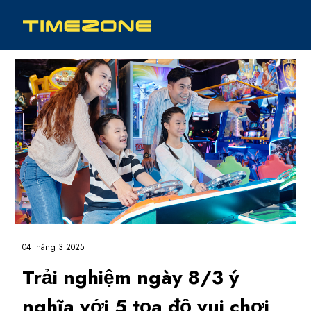
04 tháng 3 2025
Trải nghiệm ngày 8/3 ý
nghĩa với 5 tọa độ vui chơi