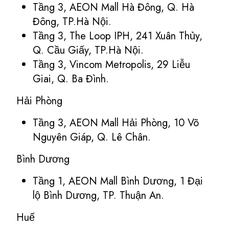
Tầng 3, AEON Mall Hà Đông, Q. Hà
Đông, TP.Hà Nội.
Tầng 3, The Loop IPH, 241 Xuân Thủy,
Q. Cầu Giấy, TP.Hà Nội.
Tầng 3, Vincom Metropolis, 29 Liễu
Giai, Q. Ba Đình.
Hải Phòng
Tầng 3, AEON Mall Hải Phòng, 10 Võ
Nguyên Giáp, Q. Lê Chân.
Bình Dương
Tầng 1, AEON Mall Bình Dương, 1 Đại
lộ Bình Dương, TP. Thuận An.
Huế