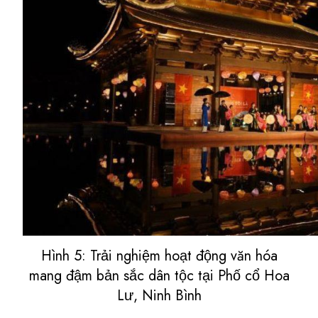
Hình 5: Trải nghiệm hoạt động văn hóa
mang đậm bản sắc dân tộc tại Phố cổ Hoa
Lư, Ninh Bình