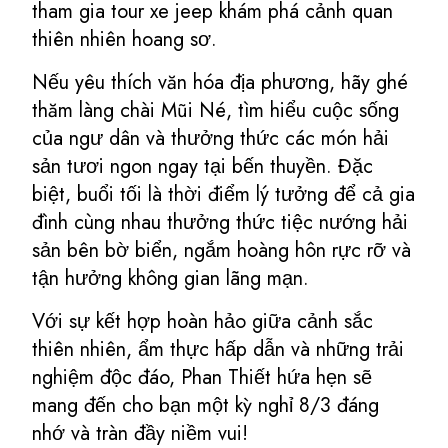
tham gia tour xe jeep khám phá cảnh quan
thiên nhiên hoang sơ.
Nếu yêu thích văn hóa địa phương, hãy ghé
thăm làng chài Mũi Né, tìm hiểu cuộc sống
của ngư dân và thưởng thức các món hải
sản tươi ngon ngay tại bến thuyền. Đặc
biệt, buổi tối là thời điểm lý tưởng để cả gia
đình cùng nhau thưởng thức tiệc nướng hải
sản bên bờ biển, ngắm hoàng hôn rực rỡ và
tận hưởng không gian lãng mạn.
Với sự kết hợp hoàn hảo giữa cảnh sắc
thiên nhiên, ẩm thực hấp dẫn và những trải
nghiệm độc đáo, Phan Thiết hứa hẹn sẽ
mang đến cho bạn một kỳ nghỉ 8/3 đáng
nhớ và tràn đầy niềm vui!