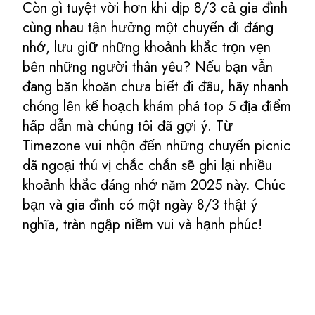
Còn gì tuyệt vời hơn khi dịp 8/3 cả gia đình
cùng nhau tận hưởng một chuyến đi đáng
nhớ, lưu giữ những khoảnh khắc trọn vẹn
bên những người thân yêu? Nếu bạn vẫn
đang băn khoăn chưa biết đi đâu, hãy nhanh
chóng lên kế hoạch khám phá top 5 địa điểm
hấp dẫn mà chúng tôi đã gợi ý. Từ
Timezone vui nhộn đến những chuyến picnic
dã ngoại thú vị chắc chắn sẽ ghi lại nhiều
khoảnh khắc đáng nhớ năm 2025 này. Chúc
bạn và gia đình có một ngày 8/3 thật ý
nghĩa, tràn ngập niềm vui và hạnh phúc!