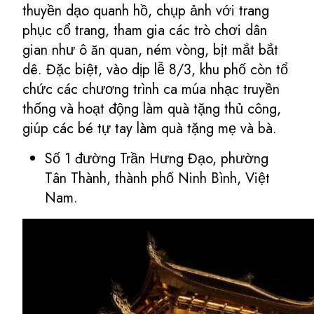
thuyền dạo quanh hồ, chụp ảnh với trang
phục cổ trang, tham gia các trò chơi dân
gian như ô ăn quan, ném vòng, bịt mắt bắt
dê. Đặc biệt, vào dịp lễ 8/3, khu phố còn tổ
chức các chương trình ca múa nhạc truyền
thống và hoạt động làm quà tặng thủ công,
giúp các bé tự tay làm quà tặng mẹ và bà.
Số 1 đường Trần Hưng Đạo, phường
Tân Thành, thành phố Ninh Bình, Việt
Nam.