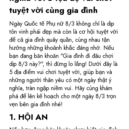
tuyệt vời cùng gia đình
Ngày Quốc tế Phụ nữ 8/3 không chỉ là dịp
tôn vinh phái đẹp mà còn là cơ hội tuyệt vời
để cả gia đình quây quần, cùng nhau tận
hưởng những khoảnh khắc đáng nhớ. Nếu
bạn đang băn khoăn "Gia đình đi đâu chơi
dịp 8/3 này?", thì đừng lo lắng! Dưới đây là
5 địa điểm vui chơi tuyệt vời, giúp bạn và
những người thân yêu có một ngày thật ý
nghĩa, tràn ngập niềm vui. Hãy cùng khám
phá để lên kế hoạch cho một ngày 8/3 trọn
vẹn bên gia đình nhé!
1. HỘI AN