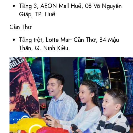
Tầng 3, AEON Mall Huế, 08 Võ Nguyên
Giáp, TP. Huế.
Cần Thơ
Tầng trệt, Lotte Mart Cần Thơ, 84 Mậu
Thân, Q. Ninh Kiều.