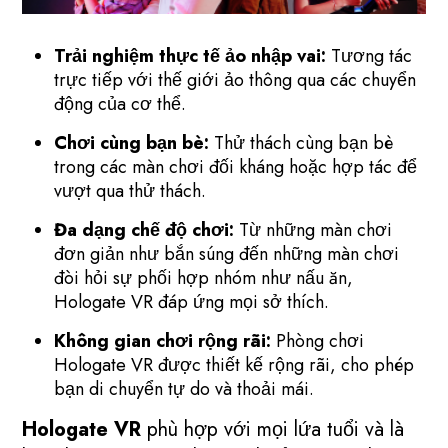
Trải nghiệm thực tế ảo nhập vai:
Tương tác
trực tiếp với thế giới ảo thông qua các chuyển
động của cơ thể.
Chơi cùng bạn bè:
Thử thách cùng bạn bè
trong các màn chơi đối kháng hoặc hợp tác để
vượt qua thử thách.
Đa dạng chế độ chơi:
Từ những màn chơi
đơn giản như bắn súng đến những màn chơi
đòi hỏi sự phối hợp nhóm như nấu ăn,
Hologate VR đáp ứng mọi sở thích.
Không gian chơi rộng rãi:
Phòng chơi
Hologate VR được thiết kế rộng rãi, cho phép
bạn di chuyển tự do và thoải mái.
Hologate VR
phù hợp với mọi lứa tuổi và là