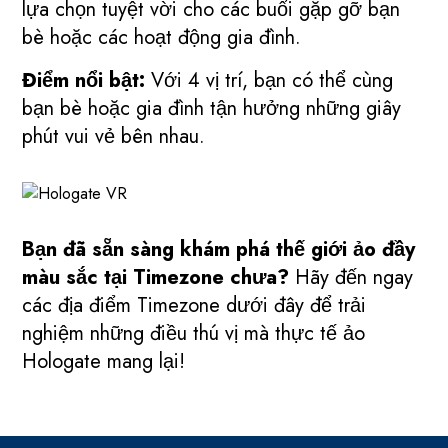
lựa chọn tuyệt vời cho các buổi gặp gỡ bạn
bè hoặc các hoạt động gia đình.
Điểm nổi bật:
Với 4 vị trí, bạn có thể cùng
bạn bè hoặc gia đình tận hưởng những giây
phút vui vẻ bên nhau.
Bạn đã sẵn sàng khám phá thế giới ảo đầy
màu sắc tại Timezone chưa?
Hãy đến ngay
các địa điểm Timezone dưới đây để trải
nghiệm những điều thú vị mà thực tế ảo
Hologate mang lại!