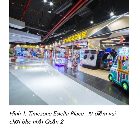
Hình 1. Timezone Estella Place - tụ điểm vui
chơi bậc nhất Quận 2