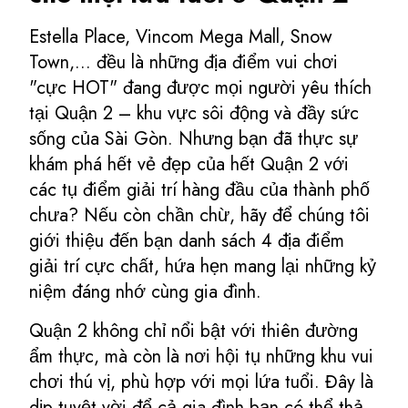
Estella Place, Vincom Mega Mall, Snow
Town,... đều là những địa điểm vui chơi
"cực HOT" đang được mọi người yêu thích
tại Quận 2 – khu vực sôi động và đầy sức
sống của Sài Gòn. Nhưng bạn đã thực sự
khám phá hết vẻ đẹp của hết Quận 2 với
các tụ điểm giải trí hàng đầu của thành phố
chưa? Nếu còn chần chừ, hãy để chúng tôi
giới thiệu đến bạn danh sách 4 địa điểm
giải trí cực chất, hứa hẹn mang lại những kỷ
niệm đáng nhớ cùng gia đình.
Quận 2 không chỉ nổi bật với thiên đường
ẩm thực, mà còn là nơi hội tụ những khu vui
chơi thú vị, phù hợp với mọi lứa tuổi. Đây là
dịp tuyệt vời để cả gia đình bạn có thể thả