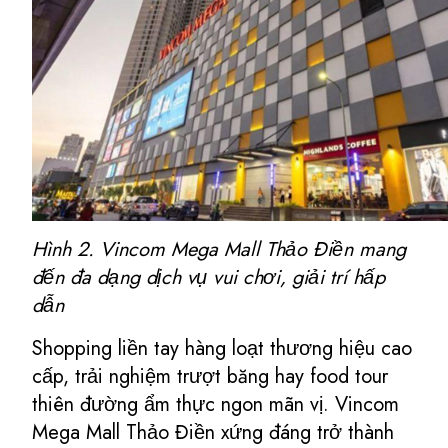
Hình 2. Vincom Mega Mall Thảo Điền mang
đến đa dạng dịch vụ vui chơi, giải trí hấp
dẫn
Shopping liền tay hàng loạt thương hiệu cao
cấp, trải nghiệm trượt băng hay food tour
thiên đường ẩm thực ngon mãn vị. Vincom
Mega Mall Thảo Điền xứng đáng trở thành