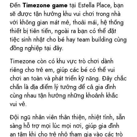
Đến
Timezone game
tại Estella Place, bạn
sẽ được tận hưởng khu vui chơi trong nhà
với không gian mát mẻ, thoải mái, hệ thống
thiết bị tiên tiến, ngoài ra bạn có thể đặt
tiệc sinh nhật cho bé hay team building cùng
đồng nghiệp tại đây.
Timezone còn có khu vực trò chơi dành
riêng cho trẻ em, giúp các bé có thể vui
chơi an toàn và phát triển kỹ năng. Đây chắc
chắn là địa điểm lý tưởng để cả gia đình
cùng nhau tận hưởng những khoảnh khắc
vui vẻ.
Đội ngũ nhân viên thân thiện, nhiệt tình, sẵn
sàng hỗ trợ mọi lúc mọi nơi, giúp gia đình
an tâm khi cho trẻ nhỏ tham gia vào các trò