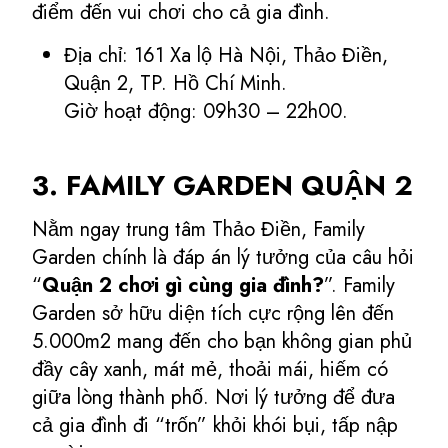
điểm đến vui chơi cho cả gia đình.
Địa chỉ: 161 Xa lộ Hà Nội, Thảo Điền,
Quận 2, TP. Hồ Chí Minh.
Giờ hoạt động: 09h30 – 22h00.
3. FAMILY GARDEN QUẬN 2
Nằm ngay trung tâm Thảo Điền, Family
Garden chính là đáp án lý tưởng của câu hỏi
“
Quận 2 chơi gì cùng gia đình?
”. Family
Garden sở hữu diện tích cực rộng lên đến
5.000m2 mang đến cho bạn không gian phủ
đầy cây xanh, mát mẻ, thoải mái, hiếm có
giữa lòng thành phố. Nơi lý tưởng để đưa
cả gia đình đi “trốn” khỏi khói bụi, tấp nập