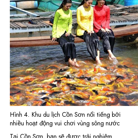
Hình 4. Khu du lịch Cồn Sơn nổi tiếng bởi
nhiều hoạt động vui chơi vùng sông nước
Tại Cồn Sơn, bạn sẽ được trải nghiệm