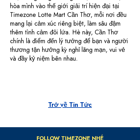
hòa mình vào thế giới giải trí hiện đại tại
Timezone Lotte Mart Cần Thơ, mỗi nơi đều
mang lại cảm xúc riêng biệt, làm sâu đậm
thêm tình cảm đôi lứa. Hè này, Cần Thơ
chính là điểm đến lý tưởng để bạn và người
thương tận hưởng kỳ nghỉ lãng mạn, vui vẻ
và đầy kỷ niệm bên nhau.
Trở về Tin Tức
FOLLOW TIMEZONE NHÉ