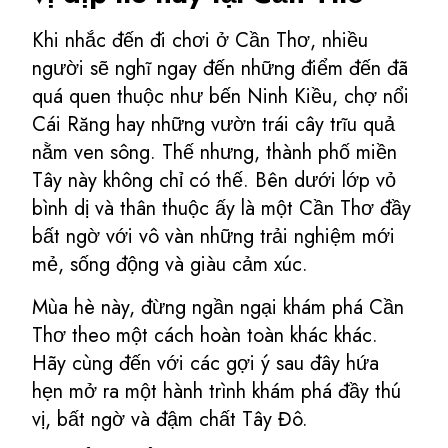
Khi nhắc đến đi chơi ở Cần Thơ, nhiều
người sẽ nghĩ ngay đến những điểm đến đã
quá quen thuộc như bến Ninh Kiều, chợ nổi
Cái Răng hay những vườn trái cây trĩu quả
nằm ven sông. Thế nhưng, thành phố miền
Tây này không chỉ có thế. Bên dưới lớp vỏ
bình dị và thân thuộc ấy là một Cần Thơ đầy
bất ngờ với vô vàn những trải nghiệm mới
mẻ, sống động và giàu cảm xúc.
Mùa hè này, đừng ngần ngại khám phá Cần
Thơ theo một cách hoàn toàn khác khác.
Hãy cùng đến với các gợi ý sau đây hứa
hẹn mở ra một hành trình khám phá đầy thú
vị, bất ngờ và đậm chất Tây Đô.