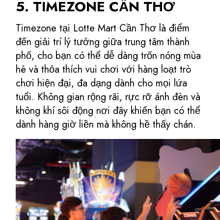
5. TIMEZONE CẦN THƠ
Timezone tại Lotte Mart Cần Thơ là điểm
đến giải trí lý tưởng giữa trung tâm thành
phố, cho bạn có thể dễ dàng trốn nóng mùa
hè và thỏa thích vui chơi với hàng loạt trò
chơi hiện đại, đa dạng dành cho mọi lứa
tuổi. Không gian rộng rãi, rực rỡ ánh đèn và
không khí sôi động nơi đây khiến bạn có thể
dành hàng giờ liền mà không hề thấy chán.