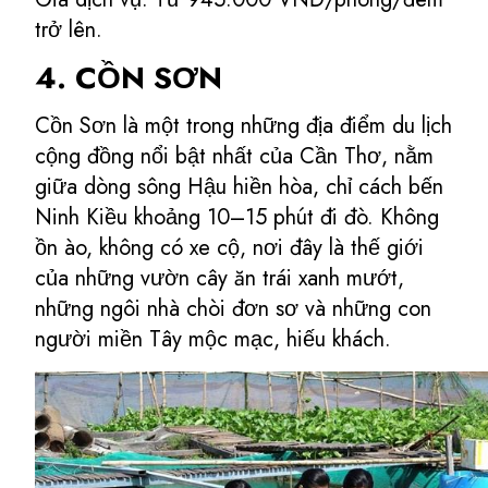
trở lên.
4. CỒN SƠN
Cồn Sơn là một trong những địa điểm du lịch
cộng đồng nổi bật nhất của Cần Thơ, nằm
giữa dòng sông Hậu hiền hòa, chỉ cách bến
Ninh Kiều khoảng 10–15 phút đi đò. Không
ồn ào, không có xe cộ, nơi đây là thế giới
của những vườn cây ăn trái xanh mướt,
những ngôi nhà chòi đơn sơ và những con
người miền Tây mộc mạc, hiếu khách.