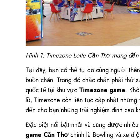
Hình 1. Timezone Lotte Cần Thơ mang đến 
Tại đây, bạn có thể tự do cùng người thâ
buồn chán. Trong đó chắc chắn phải thử sứ
quốc tế tại khu vực
Timezone game
. Khô
lồ, Timezone còn liên tục cập nhật những
đến cho bạn những trải nghiệm đỉnh cao k
Đặc biệt nổi bật nhất và cũng được nhiều
game Cần Thơ
chính là Bowling và xe đi