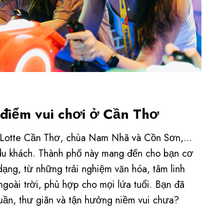
 điểm vui chơi ở Cần Thơ
 Lotte Cần Thơ, chùa Nam Nhã và Cồn Sơn,...
 du khách. Thành phố này mang đến cho bạn cơ
dạng, từ những trải nghiệm văn hóa, tâm linh
ngoài trời, phù hợp cho mọi lứa tuổi. Bạn đã
uần, thư giãn và tận hưởng niềm vui chưa?