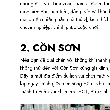
nhưng đến với Timezone, bạn sẽ được tận
móc hiện đại, tiên tiến, đẳng cấp và khác
mang đến nhiều phần quà thú vị, kích thí
chuyên nghiệp, chinh phục cuộc chơi.
2. CỒN SƠN
Nếu bạn đã quá chán với không khí thành p
không thử đến với Cồn Sơn cùng gia đình,
Đây là một địa điểm du lịch vui chơi miệt
lập ngay chính giữa con sông Hậu. Nhờ thi
thành tụ điểm vui chơi cực HOT, được nhi