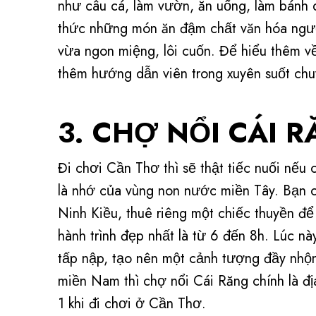
như câu cá, làm vườn, ăn uống, làm bánh 
thức những món ăn đậm chất văn hóa ngư
vừa ngon miệng, lôi cuốn. Để hiểu thêm về
thêm hướng dẫn viên trong xuyên suốt chuy
3. CHỢ NỔI CÁI 
Đi chơi Cần Thơ thì sẽ thật tiếc nuối nếu
là nhớ của vùng non nước miền Tây. Bạn c
Ninh Kiều, thuê riêng một chiếc thuyền để
hành trình đẹp nhất là từ 6 đến 8h. Lúc n
tấp nập, tạo nên một cảnh tượng đầy nhộn n
miền Nam thì chợ nổi Cái Răng chính là đị
1 khi đi chơi ở Cần Thơ.