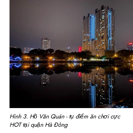
Hình 3. Hồ Văn Quán - tụ điểm ăn chơi cực
HOT tại quận Hà Đông