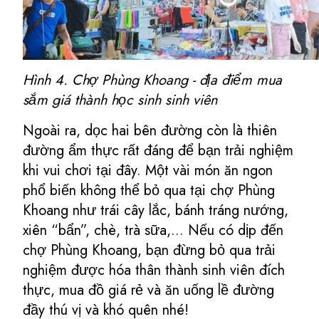
Hình 4. Chợ Phùng Khoang - địa điểm mua
sắm giá thành học sinh sinh viên
Ngoài ra, dọc hai bên đường còn là thiên
đường ẩm thực rất đáng để bạn trải nghiệm
khi vui chơi tại đây. Một vài món ăn ngon
phổ biến không thể bỏ qua tại chợ Phùng
Khoang như trái cây lắc, bánh tráng nướng,
xiên “bẩn”, chè, trà sữa,... Nếu có dịp đến
chợ Phùng Khoang, bạn đừng bỏ qua trải
nghiệm được hóa thân thành sinh viên đích
thực, mua đồ giá rẻ và ăn uống lề đường
đầy thú vị và khó quên nhé!