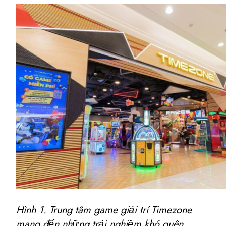
Hình 1. Trung tâm game giải trí Timezone
mang đến những trải nghiệm khó quên