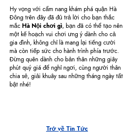
Hy vọng với cẩm nang khám phá quận Hà
Đông trên đây đã đủ trả lời cho bạn thắc
mắc
Hà Nội chơi gì
, bạn đã có thể tạo nên
một kế hoạch vui chơi ưng ý dành cho cả
gia đình, không chỉ là mang lại tiếng cười
mà còn tiếp sức cho hành trình phía trước.
Đừng quên dành cho bản thân những giây
phút quý giá để nghỉ ngơi, cùng người thân
chia sẻ, giải khuây sau những tháng ngày tất
bật nhé!
Trở về Tin Tức