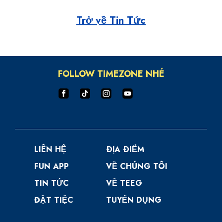
Trở về Tin Tức
FOLLOW TIMEZONE NHÉ
LIÊN HỆ
ÐỊA ÐIỂM
FUN APP
VỀ CHÚNG TÔI
TIN TỨC
VỀ TEEG
ĐẶT TIỆC
TUYỂN DỤNG