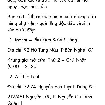
đẹp, cảm xúc và ước mơ của cả hai mỗi
ngày hoặc mỗi tuần.
Bạn có thể tham khảo tìm mua ở những cửa
hàng phụ kiện - quà tặng độc đáo và xinh
xắn dưới đây:
Mochi – Phụ Kiện & Quà Tặng:
Địa chỉ: 92 Hồ Tùng Mậu, P.Bến Nghé, Q1
Khung giờ mở cửa: Thứ 2 – Chủ Nhật
(9:00 – 21:30)
A Little Leaf
Địa chỉ: 72-74 Nguyễn Văn Tuyết, Đống Đa
212/A51 Nguyễn Trãi, P. Nguyễn Cư Trinh,
Quận 1