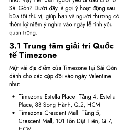
nhớ. Vậy nên dẫn người yêu đi đâu chơi ở
Sài Gòn? Dưới đây là gợi ý hoạt động sau
bữa tối thú vị, giúp bạn và người thương có
thêm kỷ niệm ý nghĩa vào ngày lễ tình yêu
quan trọng.
3.1 Trung tâm giải trí Quốc
tế Timezone
Một vài địa điểm của Timezone tại Sài Gòn
dành cho các cặp đôi vào ngày Valentine
như:
Timezone Estella Place: Tầng 4, Estella
Place, 88 Song Hành, Q.2, HCM.
Timezone Crescent Mall: Tầng 5,
Crescent Mall, 101 Tôn Dật Tiên, Q.7,
HCM.